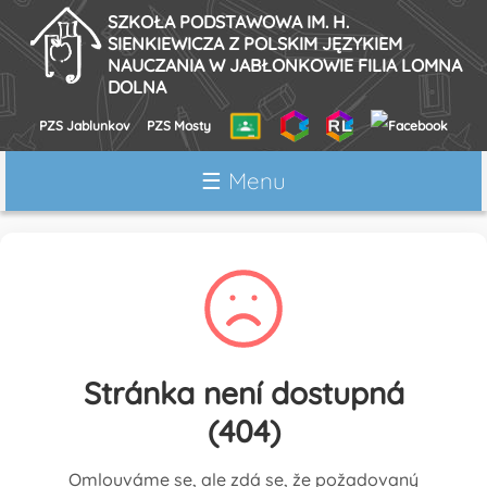
SZKOŁA PODSTAWOWA IM. H.
SIENKIEWICZA Z POLSKIM JĘZYKIEM
NAUCZANIA W JABŁONKOWIE FILIA LOMNA
DOLNA
PZS Jablunkov
PZS Mosty
Strona główna
☰ Menu
O szkole
Metody nauczania
Organizacja roku szkolnego
Grono pedagogiczne
Druki do pobrania
Stránka není dostupná
Historia szkoły
(404)
Muzeum
Ścieżka edukacyjna Mionsz
Omlouváme se, ale zdá se, že požadovaný